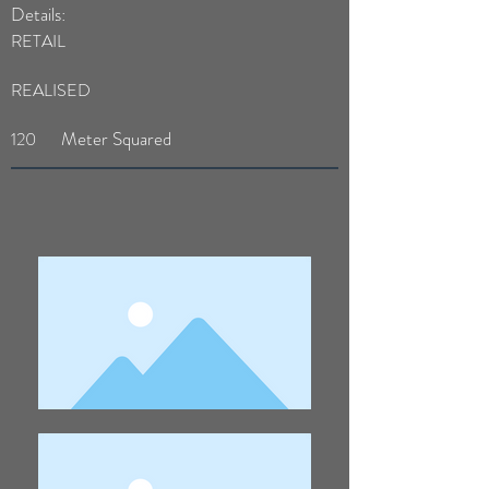
Details:
RETAIL
REALISED
Meter Squared
120